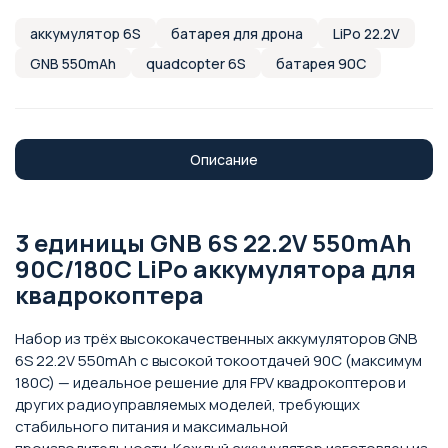
аккумулятор 6S
батарея для дрона
LiPo 22.2V
GNB 550mAh
quadcopter 6S
батарея 90C
Описание
3 единицы GNB 6S 22.2V 550mAh
90C/180C LiPo аккумулятора для
квадрокоптера
Набор из трёх высококачественных аккумуляторов GNB
6S 22.2V 550mAh с высокой токоотдачей 90C (максимум
180C) — идеальное решение для FPV квадрокоптеров и
других радиоуправляемых моделей, требующих
стабильного питания и максимальной