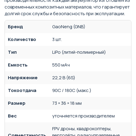
производительности. Каждый аккумулятор изготовлен из
современных композитных материалов, что гарантирует
долгий срок службы и безопасность при эксплуатации.
Бренд
GaoNeng (GNB)
Количество
3 шт.
Тип
LiPo (литий-полимерный)
Емкость
550 мАч
Напряжение
22,2 В (6S)
Токоотдача
90C / 180C (макс.)
Размер
73 × 36 × 18 мм
Вес
уточняется производителем
FPV дроны, квадрокоптеры,
Совместимость
вертолёты, радиоуправляемые