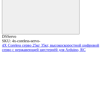
DSServo
SKU: 4x-coreless-servo-
4X Coreless серво 25кг 35кг, высокоскоростной цифровой
серво с нержавеющей шестернёй для Arduino, RC