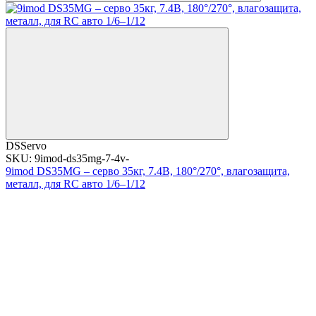
DSServo
SKU: 9imod-ds35mg-7-4v-
9imod DS35MG – серво 35кг, 7.4В, 180°/270°, влагозащита,
металл, для RC авто 1/6–1/12