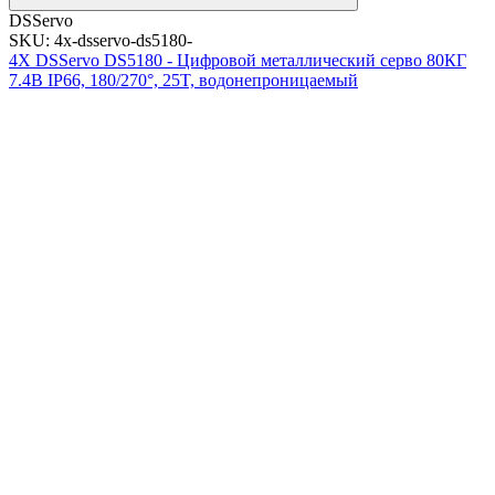
DSServo
SKU: 4x-dsservo-ds5180-
4X DSServo DS5180 - Цифровой металлический серво 80КГ
7.4В IP66, 180/270°, 25T, водонепроницаемый